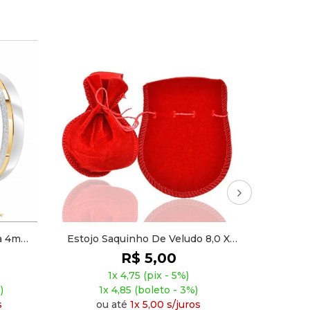
 8,0 X
Alianças Prata 950 Reto 8mm
Jovem Ad
AP019
R$ 389,90
1x 370,41 (pix - 5%)
1x 378,20 (boleto - 3%)
1x 
ou até
4x 97,48 s/juros
ou