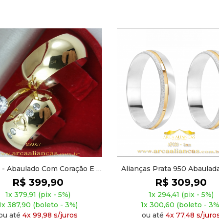
ças Prata 950 Abaulada 4mm
Estojo Saquinho De Veludo
AP039
6,5cm
R$ 309,90
R$ 5,00
1x 294,41 (pix - 5%)
1x 4,75 (pix - 5%)
1x 300,60 (boleto - 3%)
1x 4,85 (boleto - 3%)
ou até
4x 77,48 s/juros
ou até
1x 5,00 s/juros