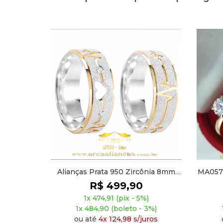
ônia 8mm
MA057 - Abaulado Com Coração E 4
Alian
Pedras
R$ 399,90
%)
1x 379,91 (pix - 5%)
 3%)
1x 387,90 (boleto - 3%)
uros
ou até
4x 99,98 s/juros