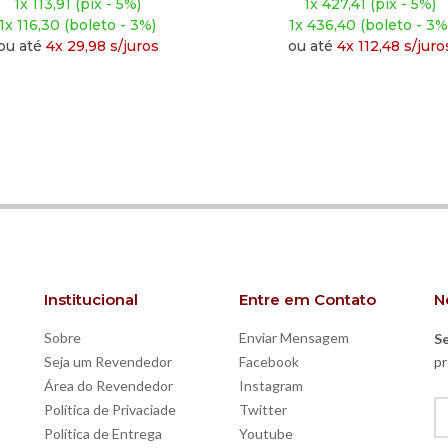
1x 427,41 (pix - 5%)
1x 360,91 (pix -
1x 436,40 (boleto - 3%)
1x 368,50 (boleto
ou até
4x 112,48 s/juros
ou até
4x 94,98 s
Institucional
Entre em Contato
N
Sobre
Enviar Mensagem
Se
Seja um Revendedor
Facebook
pr
Área do Revendedor
Instagram
Política de Privaciade
Twitter
Política de Entrega
Youtube