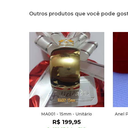
Outros produtos que você pode gos
 Unitário
Anel Prata 950 Corações ANP2017
,95
R$ 119,90