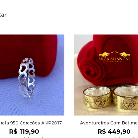
tar
Aventureiros Com Batimentos
MA034 - Reto, Friso L
Cardíacos
Pedras Na De
R$ 449,90
R$ 379,9