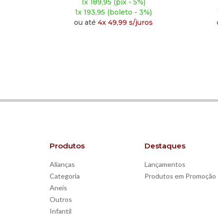
x - 5%)
1x 113,91 (pix - 5%)
to - 3%)
1x 116,30 (boleto - 3%)
 s/juros
ou até
4x 29,98 s/juros
Produtos
Destaques
Alianças
Lançamentos
Categoria
Produtos em Promoção
Aneis
Outros
Infantil