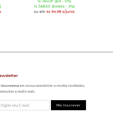
 5%)
1x 313,41 (pix - 5%)
 - 3%)
1x 320,00 (boleto - 3%)
/juros
ou até
4x 82,48 s/juros
ewsletter
 inscreveva
em nossa newsletter e receba novidades,
omoções e muito mais.
Me Inscrever