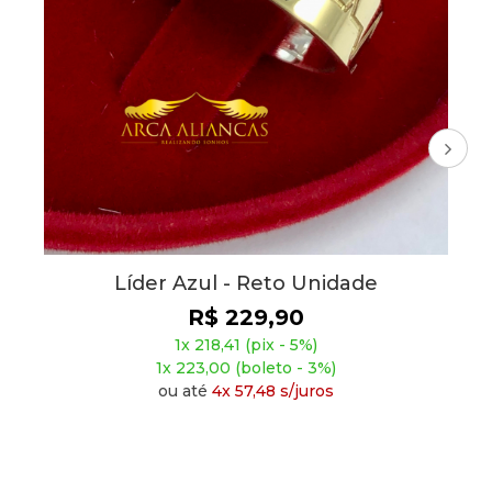
MA075 R - Modelo
zul - Reto Unidade
R$ 2
R$ 229,90
1x 265,91 
 218,41 (pix - 5%)
1x 271,50 (
23,00 (boleto - 3%)
ou até
4x 6
té
4x 57,48 s/juros