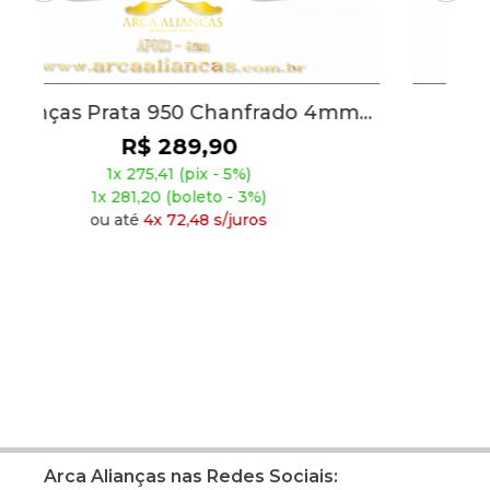
Alianças Prata 950 Zircônia 4mm
AP001
R$ 209,90
1x 199,41 (pix - 5%)
1x 203,60 (boleto - 3%)
ou até
4x 52,48 s/juros
Arca Alianças nas Redes Sociais: